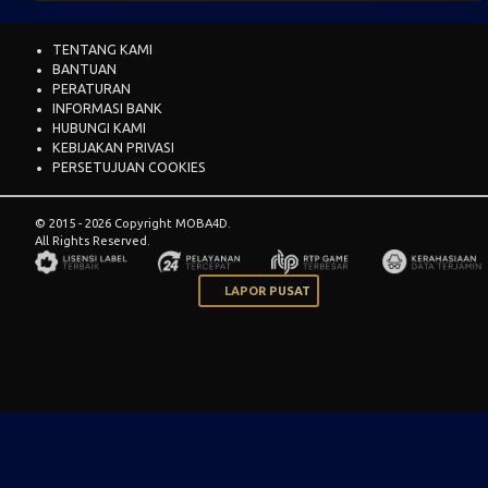
TENTANG KAMI
BANTUAN
PERATURAN
INFORMASI BANK
HUBUNGI KAMI
KEBIJAKAN PRIVASI
PERSETUJUAN COOKIES
© 2015 - 2026 Copyright MOBA4D.
All Rights Reserved.
LAPOR PUSAT