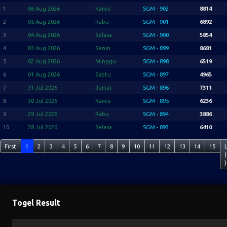
1
06 Aug 2026
Kamis
SGM - 902
8814
2
05 Aug 2026
Rabu
SGM - 901
6892
3
04 Aug 2026
Selasa
SGM - 900
5854
4
03 Aug 2026
Senin
SGM - 899
8681
5
02 Aug 2026
Minggu
SGM - 898
6519
6
01 Aug 2026
Sabtu
SGM - 897
4965
7
31 Jul 2026
Jumat
SGM - 896
7311
8
30 Jul 2026
Kamis
SGM - 895
6236
9
29 Jul 2026
Rabu
SGM - 894
3886
10
28 Jul 2026
Selasa
SGM - 893
6410
First
1
2
3
4
5
6
7
8
9
10
11
12
13
14
15
(
)
Togel Result